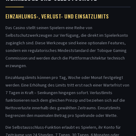
EINZAHLUNGS-, VERLUST- UND EINSATZLIMITS
Das Casino stellt seinen Spielern eine Reihe von
Selbstschutzwerkzeugen zur Verfügung, die direkt im Spielerkonto
zugänglich sind. Diese Werkzeuge sind keine optionalen Features,
sondern ein regulatorisches Mindeststandard der Tobique Gaming
Commission und werden durch die Plattformarchitektur technisch
erzwungen.
Einzahlungslimits können pro Tag, Woche oder Monat festgelegt
werden. Eine Erhöhung des Limits tritt erst nach einer Wartefrist von
7 Tagen in Kraft – Senkungen hingegen sofort. Verlustlimits
funktionieren nach dem gleichen Prinzip und beziehen sich auf die
Nettoverluste innerhalb des gewählten Zeitraums. Einsatzlimits
begrenzen den maximalen Betrag pro Spielrunde oder Wette.
Die Selbstausschluss-Funktion erlaubt es Spielern, ihr Konto für
Zeiträume von 24 Stunden, 7 Tagen, 30 Tagen, 6 Monaten oder