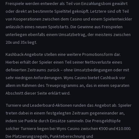
Freispiele werden entweder als Teil von Einzahlungsboni gewährt
oder direkt an bestimmte Spieltitel geknüpft. Letztere sind oft Teil
von Kooperationen zwischen dem Casino und einem Spielentwickler
anlässlich eines neuen Spielstarts. Die Gewinne aus Freispielen
unterliegen ebenfalls einem Umsatzbetrag, der meistens zwischen
20x und 35x liegt.
Kashback-Angebote stellen eine weitere Promotionsform dar.
Hierbei erhält der Spieler einen Teil seiner Nettoverluste eines
definierten Zeitraums zurück – ohne Umsatzbedingungen oder mit
sehr niedrigen Anforderungen. Wyns Casino bietet Cashback vor
allem im Rahmen des Treueprogramms an, das in einem separaten
Abschnitt dieser Seite erklärt wird.
Turniere und Leaderboard-Aktionen runden das Angebot ab. Spieler
treten dabei in einem festgelegten Zeitraum gegeneinander an,
indem sie Punkte durch Einsätze sammeln. Die Preisgeldtöpfe
solcher Turniere liegen bei Wyns Casino zwischen €500 und €10.000.
Die Platzierungsregeln, Punkteberechnung und