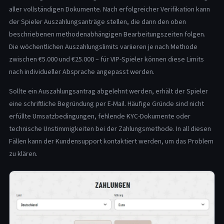
aller vollständigen Dokumente. Nach erfolgreicher Verifikation kann
der Spieler Auszahlungsanträge stellen, die dann den oben
beschriebenen methodenabhängigen Bearbeitungszeiten folgen.
Die wöchentlichen Auszahlungslimits variieren je nach Methode
zwischen €5.000 und €25.000 – für VIP-Spieler können diese Limits
nach individueller Absprache angepasst werden.
Sollte ein Auszahlungsantrag abgelehnt werden, erhält der Spieler
eine schriftliche Begründung per E-Mail. Häufige Gründe sind nicht
erfüllte Umsatzbedingungen, fehlende KYC-Dokumente oder
technische Unstimmigkeiten bei der Zahlungsmethode. In all diesen
Fällen kann der Kundensupport kontaktiert werden, um das Problem
zu klären.