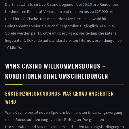
Die Einsatzlimits im Live-Casino beginnen bei €0,10 pro Runde (bei
bestimmten Baccarat-Versionen) und reichen bis zu €25.000 pro
Hand für VIP-Tische. Das macht den Live-Bereich sowohl für
Gelegenheitsspieler als auch für Highroller zugänglich. Alle Live-
Spiele werden per HD-Stream übertragen; die technische Latenz
liegt unter 1 Sekunde auf standardisierten Internetverbindungen ab
10 Mbit/s.
WYNS CASINO WILLKOMMENSBONUS –
KONDITIONEN OHNE UMSCHREIBUNGEN
ERSTEINZAHLUNGSBONUS: WAS GENAU ANGEBOTEN
WIRD
Wyns Casino bietet neuen Spielern beim ersten Einzahlungsvorgang
einen Bonus auf den eingezahlten Betrag an. Die genauen
Prozentsätze und Maximalgrenzen sind in den Nutzungsbedingungen