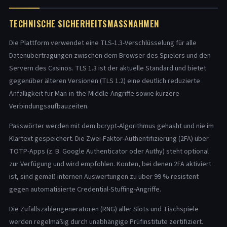
TECHNISCHE SICHERHEITSMASSNAHMEN
Die Plattform verwendet eine TLS-1.3-Verschlüsselung für alle
Datenübertragungen zwischen dem Browser des Spielers und den
Servern des Casinos. TLS 1.3 ist der aktuelle Standard und bietet
gegenüber älteren Versionen (TLS 1.2) eine deutlich reduzierte
Anfälligkeit für Man-in-the-Middle-Angriffe sowie kürzere
Verbindungsaufbauzeiten.
Passwörter werden mit dem bcrypt-Algorithmus gehasht und nie im
Klartext gespeichert. Die Zwei-Faktor-Authentifizierung (2FA) über
TOTP-Apps (z. B. Google Authenticator oder Authy) steht optional
zur Verfügung und wird empfohlen. Konten, bei denen 2FA aktiviert
ist, sind gemäß internen Auswertungen zu über 99 % resistent
gegen automatisierte Credential-Stuffing-Angriffe.
Die Zufallszahlengeneratoren (RNG) aller Slots und Tischspiele
werden regelmäßig durch unabhängige Prüfinstitute zertifiziert.