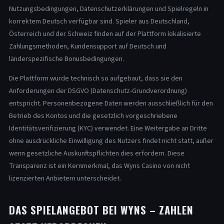
Nutzungsbedingungen, Datenschutzerklärungen und Spielregeln in
korrektem Deutsch verfügbar sind. Spieler aus Deutschland,
Österreich und der Schweiz finden auf der Plattform lokalisierte
Zahlungsmethoden, Kundensupport auf Deutsch und
länderspezifische Bonusbedingungen.
Die Plattform wurde technisch so aufgebaut, dass sie den
Anforderungen der DSGVO (Datenschutz-Grundverordnung)
entspricht. Personenbezogene Daten werden ausschließlich für den
Betrieb des Kontos und die gesetzlich vorgeschriebene
Identitätsverifizierung (KYC) verwendet. Eine Weitergabe an Dritte
ohne ausdrückliche Einwilligung des Nutzers findet nicht statt, außer
wenn gesetzliche Auskunftspflichten dies erfordern. Diese
Transparenz ist ein Kernmerkmal, das Wyns Casino von nicht
lizenzierten Anbietern unterscheidet.
DAS SPIELANGEBOT BEI WYNS – ZAHLEN