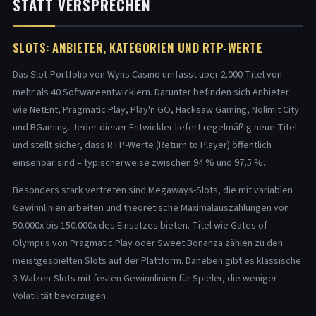
STATT VERSPRECHEN
SLOTS: ANBIETER, KATEGORIEN UND RTP-WERTE
Das Slot-Portfolio von Wyns Casino umfasst über 2.000 Titel von
mehr als 40 Softwareentwicklern. Darunter befinden sich Anbieter
wie NetEnt, Pragmatic Play, Play'n GO, Hacksaw Gaming, Nolimit City
und BGaming. Jeder dieser Entwickler liefert regelmäßig neue Titel
und stellt sicher, dass RTP-Werte (Return to Player) öffentlich
einsehbar sind – typischerweise zwischen 94 % und 97,5 %.
Besonders stark vertreten sind Megaways-Slots, die mit variablen
Gewinnlinien arbeiten und theoretische Maximalauszahlungen von
50.000x bis 150.000x des Einsatzes bieten. Titel wie Gates of
Olympus von Pragmatic Play oder Sweet Bonanza zählen zu den
meistgespielten Slots auf der Plattform. Daneben gibt es klassische
3-Walzen-Slots mit festen Gewinnlinien für Spieler, die weniger
Volatilität bevorzugen.