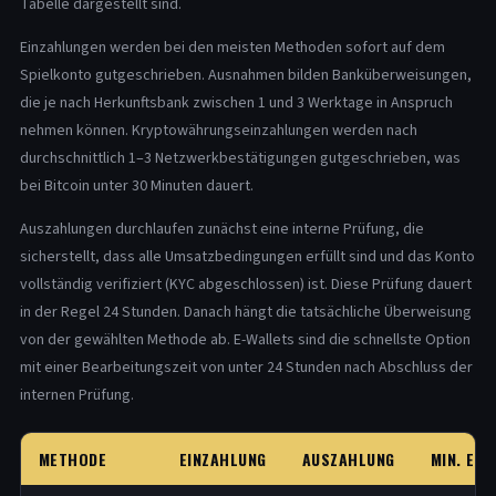
Tabelle dargestellt sind.
Einzahlungen werden bei den meisten Methoden sofort auf dem
Spielkonto gutgeschrieben. Ausnahmen bilden Banküberweisungen,
die je nach Herkunftsbank zwischen 1 und 3 Werktage in Anspruch
nehmen können. Kryptowährungseinzahlungen werden nach
durchschnittlich 1–3 Netzwerkbestätigungen gutgeschrieben, was
bei Bitcoin unter 30 Minuten dauert.
Auszahlungen durchlaufen zunächst eine interne Prüfung, die
sicherstellt, dass alle Umsatzbedingungen erfüllt sind und das Konto
vollständig verifiziert (KYC abgeschlossen) ist. Diese Prüfung dauert
in der Regel 24 Stunden. Danach hängt die tatsächliche Überweisung
von der gewählten Methode ab. E-Wallets sind die schnellste Option
mit einer Bearbeitungszeit von unter 24 Stunden nach Abschluss der
internen Prüfung.
METHODE
EINZAHLUNG
AUSZAHLUNG
MIN. EI