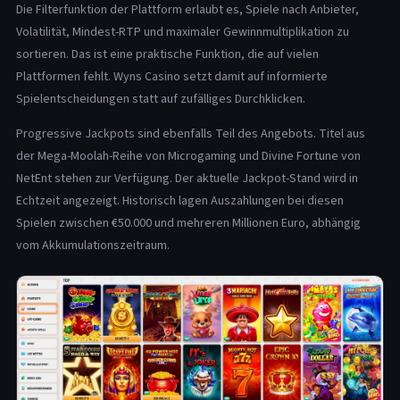
Die Filterfunktion der Plattform erlaubt es, Spiele nach Anbieter,
Volatilität, Mindest-RTP und maximaler Gewinnmultiplikation zu
sortieren. Das ist eine praktische Funktion, die auf vielen
Plattformen fehlt. Wyns Casino setzt damit auf informierte
Spielentscheidungen statt auf zufälliges Durchklicken.
Progressive Jackpots sind ebenfalls Teil des Angebots. Titel aus
der Mega-Moolah-Reihe von Microgaming und Divine Fortune von
NetEnt stehen zur Verfügung. Der aktuelle Jackpot-Stand wird in
Echtzeit angezeigt. Historisch lagen Auszahlungen bei diesen
Spielen zwischen €50.000 und mehreren Millionen Euro, abhängig
vom Akkumulationszeitraum.