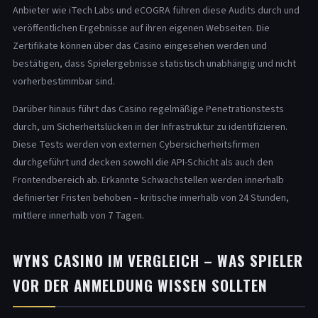
Anbieter wie iTech Labs und eCOGRA führen diese Audits durch und
veröffentlichen Ergebnisse auf ihren eigenen Webseiten. Die
Zertifikate können über das Casino eingesehen werden und
bestätigen, dass Spielergebnisse statistisch unabhängig und nicht
vorherbestimmbar sind.
Darüber hinaus führt das Casino regelmäßige Penetrationstests
durch, um Sicherheitslücken in der Infrastruktur zu identifizieren.
Diese Tests werden von externen Cybersicherheitsfirmen
durchgeführt und decken sowohl die API-Schicht als auch den
Frontendbereich ab. Erkannte Schwachstellen werden innerhalb
definierter Fristen behoben – kritische innerhalb von 24 Stunden,
mittlere innerhalb von 7 Tagen.
WYNS CASINO IM VERGLEICH – WAS SPIELER
VOR DER ANMELDUNG WISSEN SOLLTEN