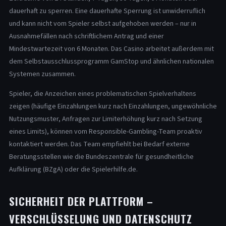
dauerhaft zu sperren. Eine dauerhafte Sperrung ist unwiderruflich
und kann nicht vom Spieler selbst aufgehoben werden – nur in
Ausnahmefällen nach schriftlichem Antrag und einer
Mindestwartezeit von 6 Monaten. Das Casino arbeitet außerdem mit
dem Selbstausschlussprogramm GamStop und ähnlichen nationalen
Systemen zusammen.
Spieler, die Anzeichen eines problematischen Spielverhaltens
zeigen (häufige Einzahlungen kurz nach Einzahlungen, ungewöhnliche
Nutzungsmuster, Anfragen zur Limiterhöhung kurz nach Setzung
eines Limits), können vom Responsible-Gambling-Team proaktiv
kontaktiert werden. Das Team empfiehlt bei Bedarf externe
Beratungsstellen wie die Bundeszentrale für gesundheitliche
Aufklärung (BZgA) oder die Spielerhilfe.de.
SICHERHEIT DER PLATTFORM –
VERSCHLÜSSELUNG UND DATENSCHUTZ