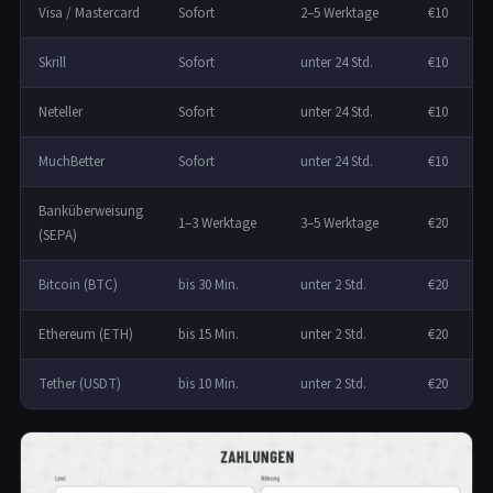
Visa / Mastercard
Sofort
2–5 Werktage
€10
Skrill
Sofort
unter 24 Std.
€10
Neteller
Sofort
unter 24 Std.
€10
MuchBetter
Sofort
unter 24 Std.
€10
Banküberweisung
1–3 Werktage
3–5 Werktage
€20
(SEPA)
Bitcoin (BTC)
bis 30 Min.
unter 2 Std.
€20
Ethereum (ETH)
bis 15 Min.
unter 2 Std.
€20
Tether (USDT)
bis 10 Min.
unter 2 Std.
€20